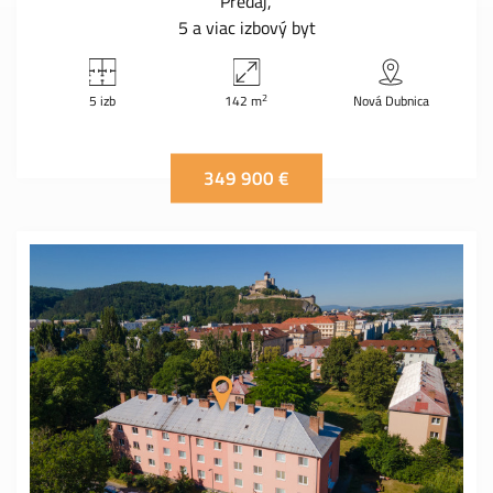
Predaj
5 a viac izbový byt
2
5 izb
142 m
Nová Dubnica
349 900 €