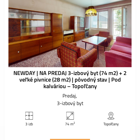
NEWDAY | NA PREDAJ 3-izbový byt (74 m2) + 2
veľké pivnice (28 m2) | pôvodný stav | Pod
kalváriou – Topoľčany
Predaj
3-izbový byt
2
3 izb
74 m
Topoľčany