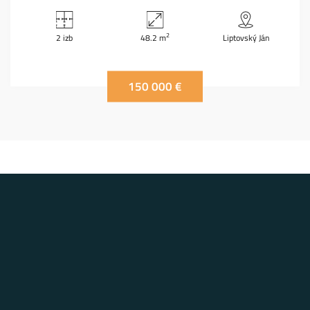
2
2 izb
48.2 m
Liptovský Ján
150 000 €